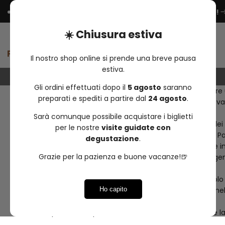
Passa
Nuova apertura
Pratorosso Greenhouse
.
PRENOTA ORA!
al
contenuto
☀️ Chiusura estiva
Il nostro shop online si prende una breve pausa
estiva.
Descrizione
Gli ordini effettuati dopo il
5 agosto
saranno
Breve
Il termine Amber Ale si può utilizzare per descrivere
preparati e spediti a partire dal
24 agosto
.
caramellati che conferiscono un colore che può var
-
Sarà comunque possibile acquistare i biglietti
Amber
Le origini di questo stile risalgono alle produzioni de
per le nostre
visite guidate con
venivano ottenute a partire dalle più consolidate Pa
degustazione
.
Ale
Sebbene quindi il termine possa sembrare vago e i
Grazie per la pazienza e buone vacanze!🍺
necessariamente trasmettere l’eredità delle progenitr
Il profilo aromatico è bilanciato, l’aroma del luppo
l’aroma è prevalentemente di panificato o caramella
Ho capito
Al palato il corpo è solitamente medio così come la