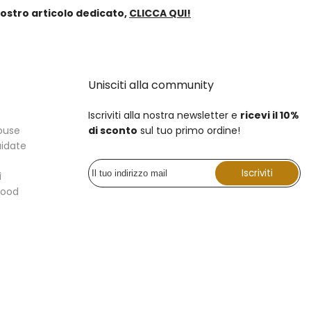
 nostro articolo dedicato,
CLICCA QUI!
Unisciti alla community
Iscriviti alla nostra newsletter e
ricevi il 10%
ouse
di sconto
sul tuo primo ordine!
uidate
Iscriviti
i
Food