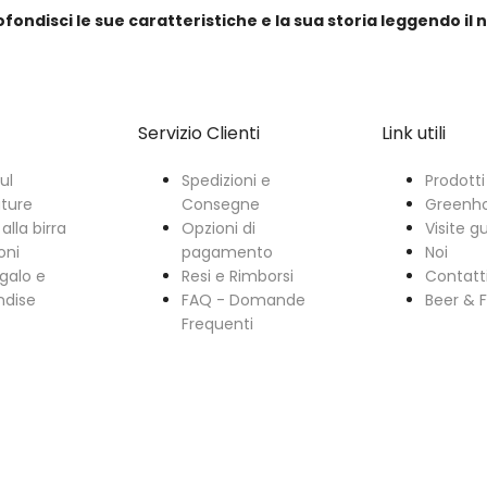
ofondisci le sue caratteristiche e la sua storia leggendo il
Servizio Clienti
Link utili
ul
Spedizioni e
Prodotti
ature
Consegne
Greenh
alla birra
Opzioni di
Visite g
oni
pagamento
Noi
galo e
Resi e Rimborsi
Contatt
ndise
FAQ - Domande
Beer & 
Frequenti