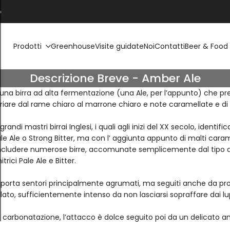
Prodotti
Greenhouse
Visite guidate
Noi
Contatti
Beer & Food
Descrizione Breve - Amber Ale
 una birra ad alta fermentazione (una Ale, per l’appunto) che preve
iare dal rame chiaro al marrone chiaro e note caramellate e di 
i grandi mastri birrai Inglesi, i quali agli inizi del XX secolo, ide
le Ale o Strong Bitter, ma con l’ aggiunta appunto di malti carame
ncludere numerose birre, accomunate semplicemente dal tipo di
ici Pale Ale e Bitter.
lo porta sentori principalmente agrumati, ma seguiti anche da pro
to, sufficientemente intenso da non lasciarsi sopraffare dai lup
 carbonatazione, l’attacco è dolce seguito poi da un delicato am