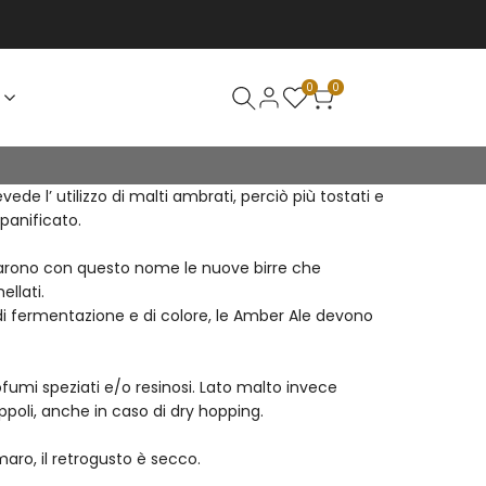
0
0
de l’ utilizzo di malti ambrati, perciò più tostati e
panificato.
ntificarono con questo nome le nuove birre che
llati.
 fermentazione e di colore, le Amber Ale devono
fumi speziati e/o resinosi. Lato malto invece
poli, anche in caso di dry hopping.
aro, il retrogusto è secco.